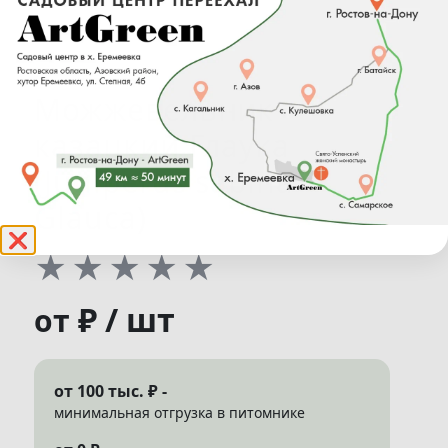
Можжевельник
казацкий Глаука
(Juniperus sabina
Glauca)
❌
★
★
★
★
★
₽ / шт
от
от 100 тыс. ₽ -
минимальная отгрузка в питомнике