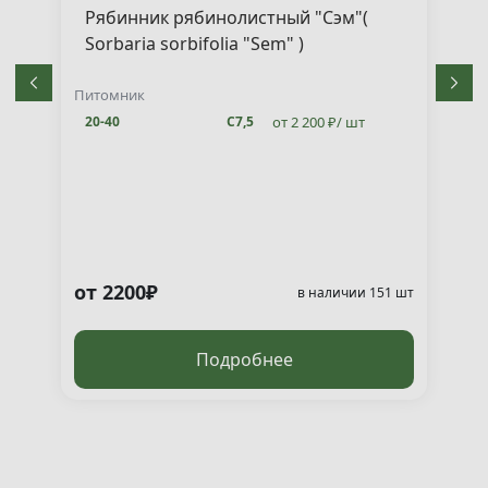
Рябинник рябинолистный "Сэм"(
Sorbaria sorbifolia "Sem" )
Питомник
от 2 200 ₽/ шт
20-40
С7,5
от 2200₽
т
в наличии 151 шт
Подробнее