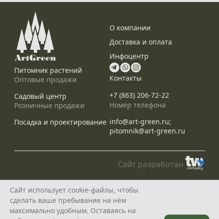
О компании
Доставка и оплата
Инфоцентр
Питомник растений
Контакты
Оптовые продажи
+7 (863) 206-72-22
Садовый центр
Номер телефона
Розничные продажи
info@art-green.ru;
Посадка и проектирование
pitomnik@art-green.ru
Сайт разработан
© ARTGREEN, 2015-2026
Сайт использует cookie-файлы, чтобы
*Данное предложение не является публичной офертой, определяемой
сделать ваше пребывание на нём
положениями статей 435, 437 Гражданского Кодекса РФ, и носит
исключительно информационный характер
максимально удобным. Оставаясь на
Политика конфедециальности