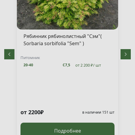
Рябинник рябинолистный "Сэм"(
Sorbaria sorbifolia "Sem" )
Питомник
от 2 200 ₽/ шт
20-40
С7,5
от 2200₽
т
в наличии 151 шт
Подробнее