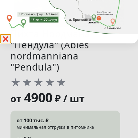
Пихта Нордмана
❌
"Пендула" (Abies
nordmanniana
"Pendula")
★
★
★
★
★
4900
₽ / шт
от
от 100 тыс. ₽ -
минимальная отгрузка в питомнике