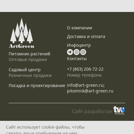
О компании
Доставка и оплата
Инфоцентр
Питомник растений
Контакты
Оптовые продажи
+7 (863) 206-72-22
Садовый центр
Номер телефона
Розничные продажи
info@art-green.ru;
Посадка и проектирование
pitomnik@art-green.ru
Сайт разработан
© ARTGREEN, 2015-2026
Сайт использует cookie-файлы, чтобы
*Данное предложение не является публичной офертой, определяемой
сделать ваше пребывание на нём