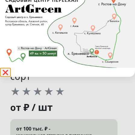
Тис ягодный
"Фастигиста Робуста"
(Taxus baccata
"Fastigiata Robusta") 2
❌
сорт
★
★
★
★
★
₽ / шт
от
от 100 тыс. ₽ -