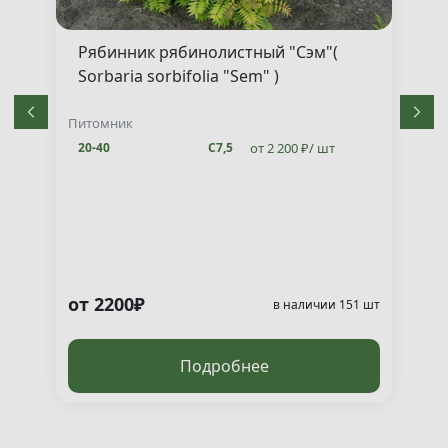
Рябинник рябинолистный "Сэм"(
Sorbaria sorbifolia "Sem" )
Питомник
от 2 200 ₽/ шт
20-40
С7,5
от 2200₽
т
в наличии 151 шт
Подробнее