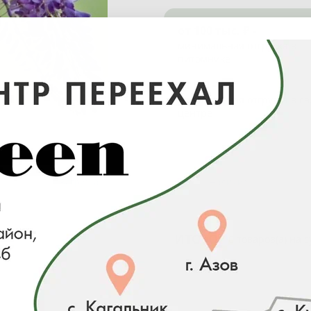
от 100 тыс. ₽ -
минимальная отгрузка в
питомнике
от 0 ₽ -
минимальная отгрузка в с
центре
Загрузка...
Наличие
ИТОГО:
0 товаров(а) на 