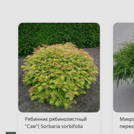
Рябинник рябинолистный
Микр
"Сэм"( Sorbaria sorbifolia
перек
"Sem" )
"Якоб