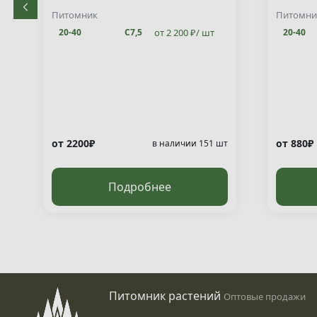
decuss
Питомник
Питомни
от 2 200 ₽/ шт
20-40
С7,5
20-40
от 2200₽
от 880₽
т
в наличии 151 шт
Подробнее
Питомник растений
Оптовые продажи