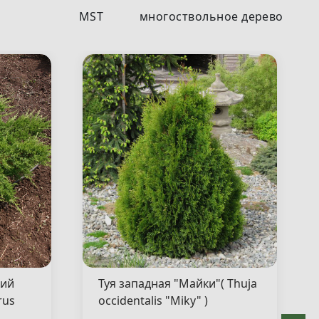
MST
многоствольное дерево
кий
Туя западная "Майки"( Thuja
rus
occidentalis "Miky" )