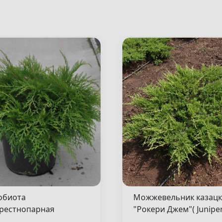
обиота
Можжевельник казац
рестнопарная
"Рокери Джем"( Junipe
сен"( Microbiota
sabina "Rockery Gem" )