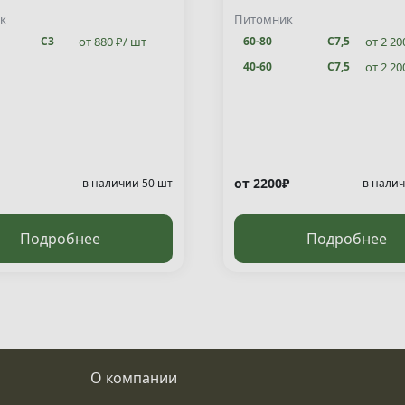
ata "Jakobsen" )
к
Питомник
от 880 ₽/ шт
от 2 20
С3
60-80
С7,5
от 2 20
40-60
С7,5
от 2200₽
в наличии 50 шт
в налич
Подробнее
Подробнее
О компании