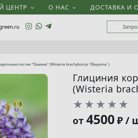
Й ЦЕНТР
О НАС
ДОСТАВКА И 
green.ru
Запро
роткокистистая "Окаяма" (Wisteria brachybotrys 'Okayama' )
Глициния кор
(Wisteria bra
★
★
★
★
★
4500
₽ / 
от