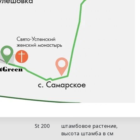
BR (ОКС)
растение с голыми
корнями, открытая
корневая система, см
RB (ЗКС)
растение с комом земли,
упакованным в
мешковину, см
WRB(ЗКС)
растение с комом земли,
упакованным в
мешковину и
металлическую сетку, см
С35
размер контейнера в
литрах
St 200
штамбовое растение,
высота штамба в см