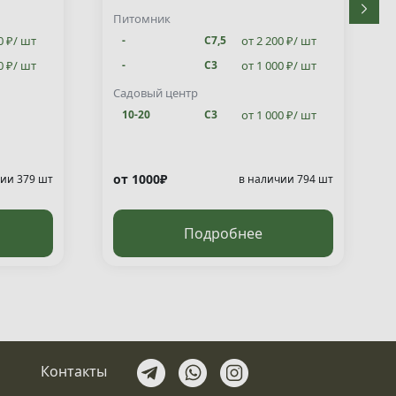
Питомник
0 ₽/ шт
от 2 200 ₽/ шт
-
С7,5
0 ₽/ шт
от 1 000 ₽/ шт
-
С3
от 1 000 ₽/ шт
10-20
С3
Садовый центр
от 1 000 ₽/ шт
10-20
С3
от 1000₽
ии 379 шт
в наличии 794 шт
Подробнее
Контакты