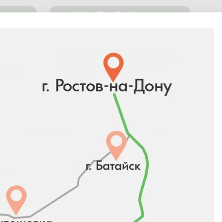
-50%
Скидки достигают до 50%. Для
того, чтобы узнать свой процент
скидки перейдите в
личный
адовом
кабинет
.
Розничная цена
Количество
0
₽
В корзину
сумму
Условные обозначения: