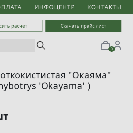
ОПЛАТА
ИНФОЦЕНТР
КОНТАКТЫ
сить расчет
Скачать прайс лист
0
откокистистая "Окаяма"
chybotrys 'Okayama' )
шт