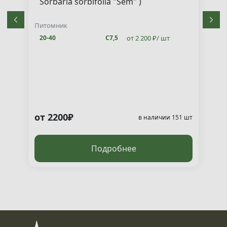
Sorbaria sorbifolia "Sem" )
Питомник
от 2 200 ₽/ шт
20-40
С7,5
от 2200₽
т
в наличии 151 шт
Подробнее