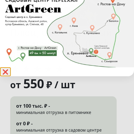
Плющ обыкновенный
"Сагиттефолия" (Hedera
helix "Sagittaefolia")
★
★
★
★
★
❌
550
₽ / шт
от
от 100 тыс. ₽ -
минимальная отгрузка в питомнике
от 0 ₽ -
минимальная отгрузка в садовом центре