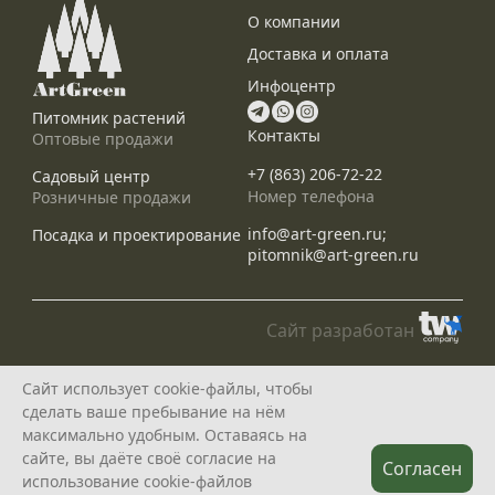
О компании
Доставка и оплата
Инфоцентр
Питомник растений
Контакты
Оптовые продажи
+7 (863) 206-72-22
Садовый центр
Номер телефона
Розничные продажи
info@art-green.ru;
Посадка и проектирование
pitomnik@art-green.ru
Сайт разработан
© ARTGREEN, 2015-2026
Сайт использует cookie-файлы, чтобы
*Данное предложение не является публичной офертой, определяемой
сделать ваше пребывание на нём
положениями статей 435, 437 Гражданского Кодекса РФ, и носит
исключительно информационный характер
максимально удобным. Оставаясь на
Политика конфедециальности
сайте, вы даёте своё согласие на
Согласен
использование cookie-файлов