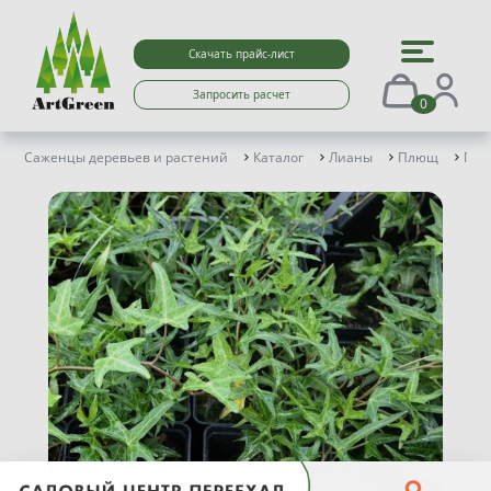
Скачать прайс-лист
Запросить расчет
0
Саженцы деревьев и растений
Каталог
Лианы
Плющ
Плю