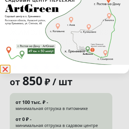
Жимолость Камчатская
"Зойка" (Lonicera
Kamtschatica "Zojka")
★
★
★
★
★
❌
850
₽ / шт
от
от 100 тыс. ₽ -
минимальная отгрузка в питомнике
от 0 ₽ -
минимальная отгрузка в садовом центре