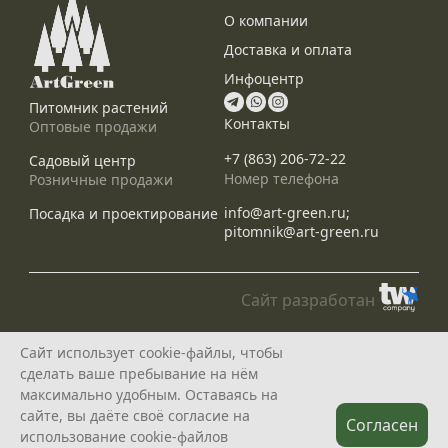
О компании
Доставка и оплата
Инфоцентр
Питомник растений
Контакты
Оптовые продажи
+7 (863) 206-72-22
Садовый центр
Номер телефона
Розничные продажи
info@art-green.ru;
Посадка и проектирование
pitomnik@art-green.ru
Сайт разработан
© ARTGREEN, 2015-2026
Сайт использует cookie-файлы, чтобы
*Данное предложение не является публичной офертой, определяемой
сделать ваше пребывание на нём
положениями статей 435, 437 Гражданского Кодекса РФ, и носит
исключительно информационный характер
максимально удобным. Оставаясь на
Политика конфедециальности
сайте, вы даёте своё согласие на
Согласен
использование cookie-файлов