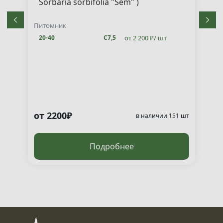
Sorbaria sorbifolia "Sem" )
Питомник
от 2 200 ₽/ шт
20-40
С7,5
от 2200₽
т
в наличии 151 шт
Подробнее