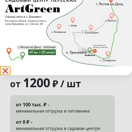
Жимолость Гекрота
"Вариегата" (Lonicera
heckrottii "Variegata")
★
★
★
★
★
❌
1200
₽ / шт
от
от 100 тыс. ₽ -
минимальная отгрузка в питомнике
от 0 ₽ -
минимальная отгрузка в садовом центре