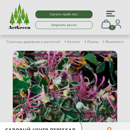
Скачать прайс-лист
Запросить расчет
0
Саженцы деревьев и растений
Каталог
Лианы
Жимолость