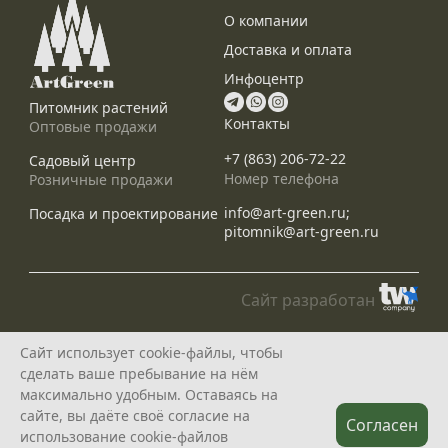
О компании
Доставка и оплата
Инфоцентр
Питомник растений
Контакты
Оптовые продажи
+7 (863) 206-72-22
Садовый центр
Номер телефона
Розничные продажи
info@art-green.ru;
Посадка и проектирование
pitomnik@art-green.ru
Сайт разработан
© ARTGREEN, 2015-2026
Сайт использует cookie-файлы, чтобы
*Данное предложение не является публичной офертой, определяемой
сделать ваше пребывание на нём
положениями статей 435, 437 Гражданского Кодекса РФ, и носит
исключительно информационный характер
максимально удобным. Оставаясь на
Политика конфедециальности
сайте, вы даёте своё согласие на
Согласен
использование cookie-файлов