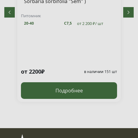
Sorbaria sorbifolia "Sem" )
Питомник
от 2 200 ₽/ шт
20-40
С7,5
от 2200₽
т
в наличии 151 шт
Подробнее