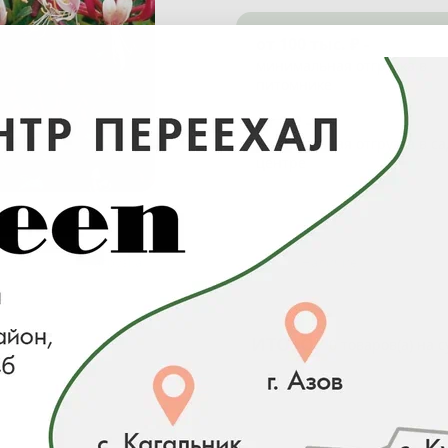
от 100 тыс. ₽ -
минимальная отгрузка в
питомнике
от 0 ₽ -
минимальная отгрузка в с
центре
Загрузка...
Наличие
ИТОГО:
0 товаров(а) на 