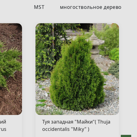
MST
многоствольное дерево
кий
Туя западная "Майки"( Thuja
rus
occidentalis "Miky" )