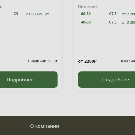
ata "Jakobsen" )
к
Питомник
от 880 ₽/ шт
от 2 20
С3
60-80
С7,5
от 2 20
40-60
С7,5
от 2200₽
в наличии 50 шт
в налич
Подробнее
Подробнее
О компании