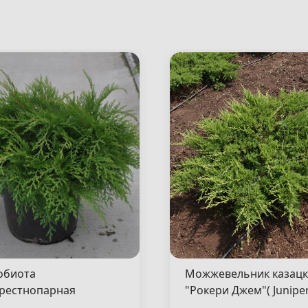
обиота
Можжевельник казац
рестнопарная
"Рокери Джем"( Junipe
сен"( Microbiota
sabina "Rockery Gem" )