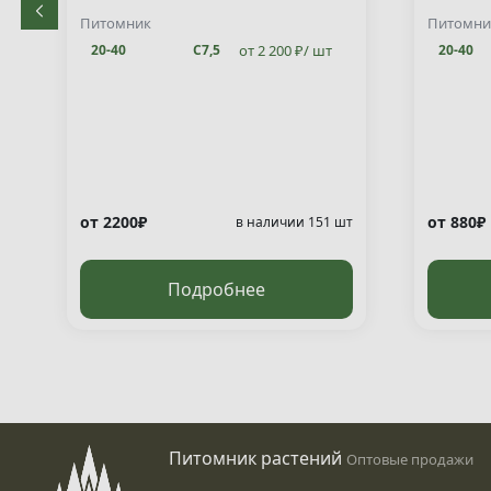
decuss
Питомник
Питомни
от 2 200 ₽/ шт
20-40
С7,5
20-40
от 2200₽
от 880₽
т
в наличии 151 шт
Подробнее
Питомник растений
Оптовые продажи