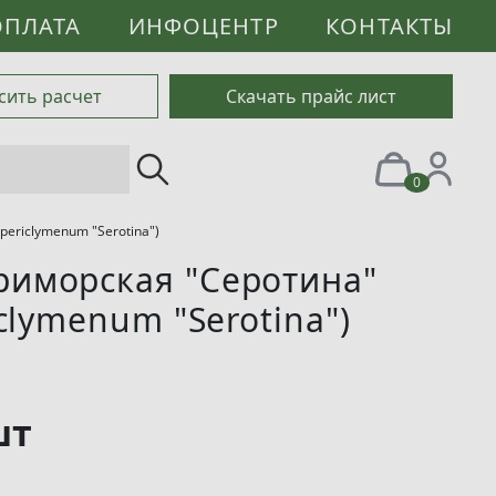
ОПЛАТА
ИНФОЦЕНТР
КОНТАКТЫ
сить расчет
Скачать прайс лист
0
ericlymenum "Serotina")
риморская "Серотина"
iclymenum "Serotina")
шт