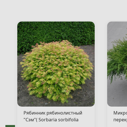
Рябинник рябинолистный
Микр
"Сэм"( Sorbaria sorbifolia
перек
"Sem" )
"Якоб