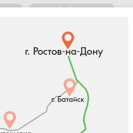
-50%
Скидки достигают до 50%. Для
того, чтобы узнать свой процент
скидки перейдите в
личный
адовом
кабинет
.
Розничная цена
Количество
0
₽
В корзину
сумму
Условные обозначения: