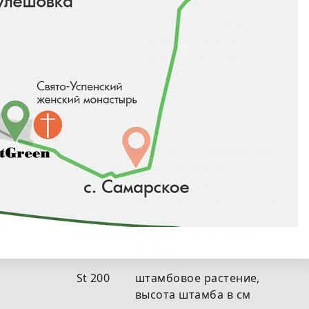
BR (ОКС)
растение с голыми
корнями, открытая
корневая система, см
RB (ЗКС)
растение с комом земли,
упакованным в
мешковину, см
WRB(ЗКС)
растение с комом земли,
упакованным в
мешковину и
металлическую сетку, см
С35
размер контейнера в
литрах
St 200
штамбовое растение,
высота штамба в см