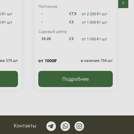
Питомник
0 ₽/ шт
от 2 200 ₽/ шт
-
С7,5
0 ₽/ шт
от 1 000 ₽/ шт
-
С3
от 1 000 ₽/ шт
10-20
С3
Садовый центр
от 1 000 ₽/ шт
10-20
С3
от 1000₽
ии 379 шт
в наличии 794 шт
Подробнее
Контакты