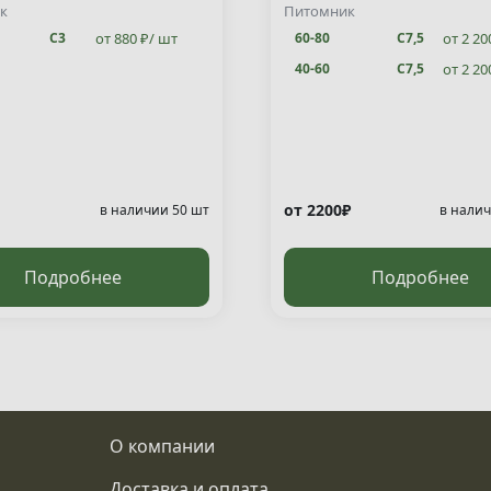
ata "Jakobsen" )
к
Питомник
от 880 ₽/ шт
от 2 20
С3
60-80
С7,5
от 2 20
40-60
С7,5
от 2200₽
в наличии 50 шт
в налич
Подробнее
Подробнее
О компании
Доставка и оплата