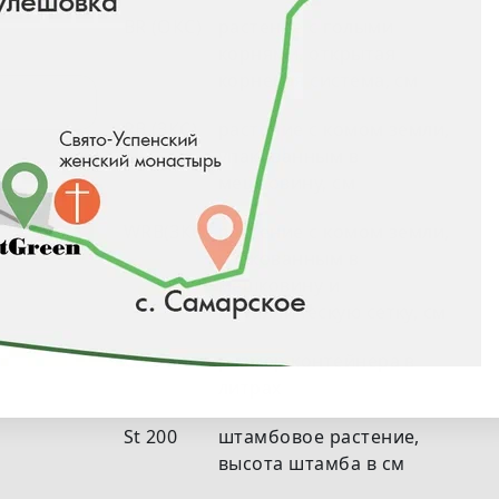
BR (ОКС)
растение с голыми
корнями, открытая
корневая система, см
RB (ЗКС)
растение с комом земли,
упакованным в
мешковину, см
WRB(ЗКС)
растение с комом земли,
упакованным в
мешковину и
металлическую сетку, см
С35
размер контейнера в
литрах
St 200
штамбовое растение,
высота штамба в см