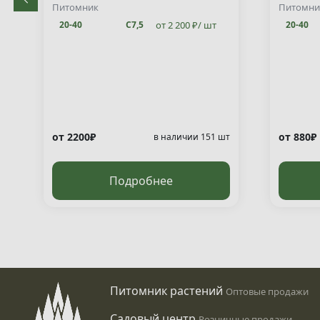
decuss
Питомник
Питомни
от 2 200 ₽/ шт
20-40
С7,5
20-40
от 2200₽
от 880₽
т
в наличии 151 шт
Подробнее
Питомник растений
Оптовые продажи
Садовый центр
Розничные продажи