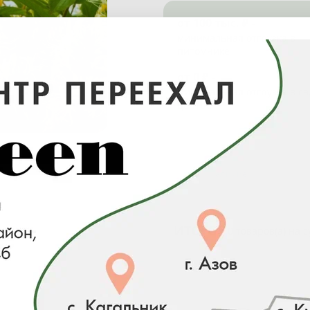
от 100 тыс. ₽ -
минимальная отгрузка в
питомнике
от 0 ₽ -
минимальная отгрузка в с
центре
Загрузка...
Наличие
ИТОГО:
0 товаров(а) на 