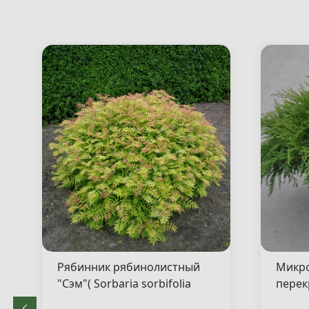
Рябинник рябинолистный
Микр
"Сэм"( Sorbaria sorbifolia
перек
"Sem" )
"Якоб