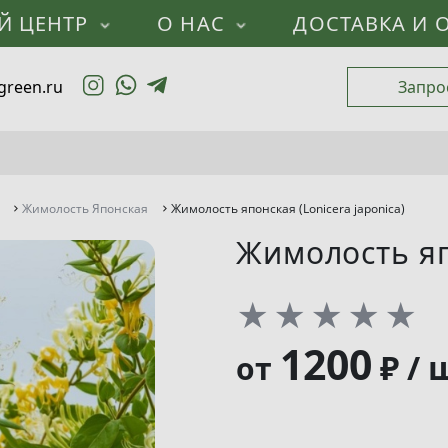
Й ЦЕНТР
О НАС
ДОСТАВКА И 
green.ru
Запро
Жимолость Японская
Жимолость японская (Lonicera japonica)
Жимолость япо
★
★
★
★
★
1200
₽ / 
от