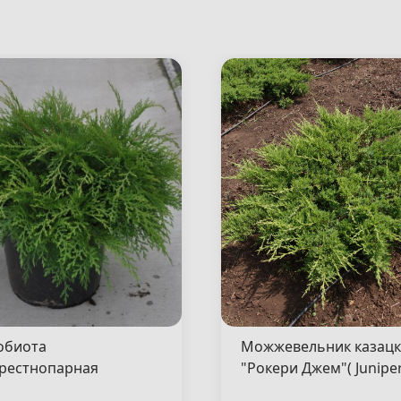
обиота
Можжевельник казац
рестнопарная
"Рокери Джем"( Junipe
сен"( Microbiota
sabina "Rockery Gem" )