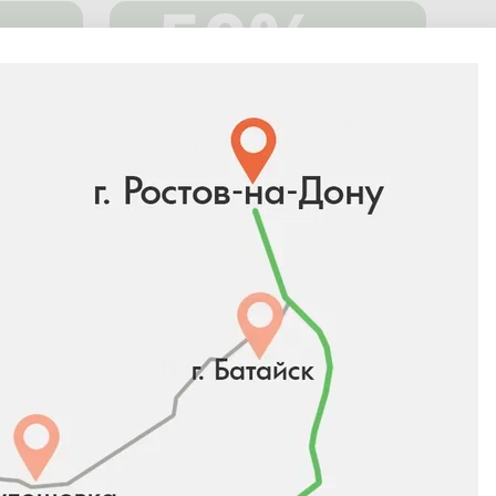
-50%
Скидки достигают до 50%. Для
того, чтобы узнать свой процент
скидки перейдите в
личный
адовом
кабинет
.
Розничная цена
Количество
0
₽
В корзину
сумму
Условные обозначения: