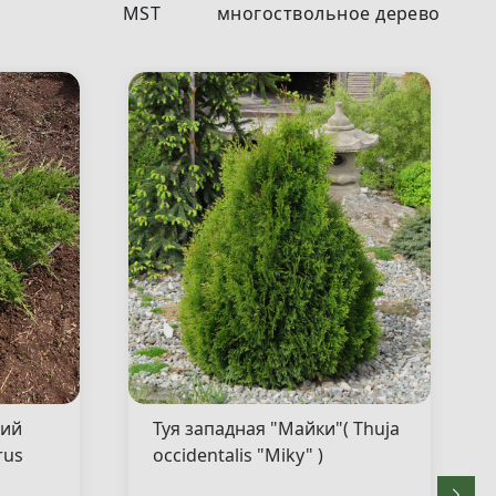
MST
многоствольное дерево
кий
Туя западная "Майки"( Thuja
rus
occidentalis "Miky" )