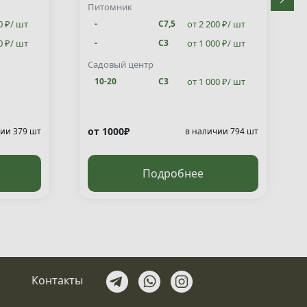
Питомник
0 ₽/ шт
от 2 200 ₽/ шт
-
С7,5
0 ₽/ шт
от 1 000 ₽/ шт
-
С3
от 1 000 ₽/ шт
10-20
С3
Садовый центр
от 1 000 ₽/ шт
10-20
С3
от 1000₽
ии 379 шт
в наличии 794 шт
Подробнее
Контакты