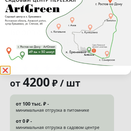
Береза повислая
"Пурпуреа" (Betula
pendula "Purpurea")
★
★
★
★
★
❌
4200
₽ / шт
от
от 100 тыс. ₽ -
минимальная отгрузка в питомнике
от 0 ₽ -
минимальная отгрузка в садовом центре