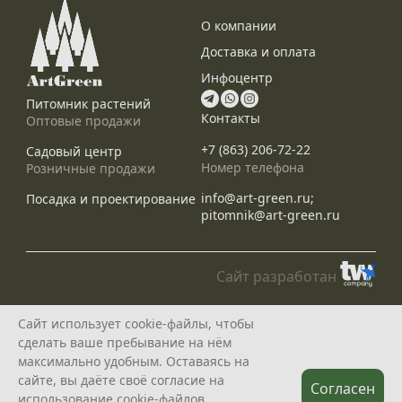
О компании
Доставка и оплата
Инфоцентр
Питомник растений
Контакты
Оптовые продажи
+7 (863) 206-72-22
Садовый центр
Номер телефона
Розничные продажи
info@art-green.ru;
Посадка и проектирование
pitomnik@art-green.ru
Сайт разработан
© ARTGREEN, 2015-2026
Сайт использует cookie-файлы, чтобы
*Данное предложение не является публичной офертой, определяемой
сделать ваше пребывание на нём
положениями статей 435, 437 Гражданского Кодекса РФ, и носит
исключительно информационный характер
максимально удобным. Оставаясь на
Политика конфедециальности
сайте, вы даёте своё согласие на
Согласен
использование cookie-файлов