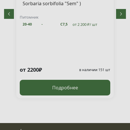
Sorbaria sorbifolia "Sem" )
Питомник
от 2 200 ₽/ шт
20-40
-
С7,5
от 2200₽
т
в наличии 151 шт
Подробнее