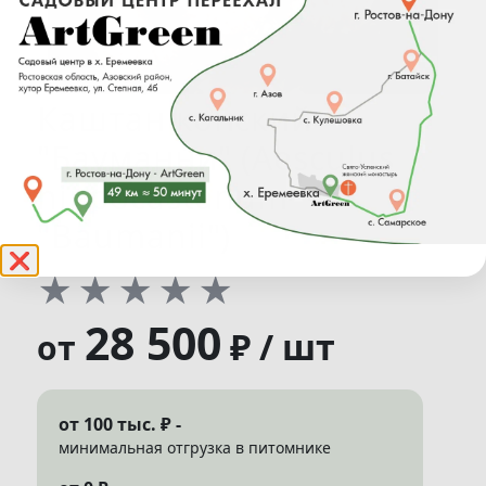
Каштан конский
"Бауманни" (Aesculus
hippocastanum
"Baumanii")
❌
★
★
★
★
★
28 500
₽ / шт
от
от 100 тыс. ₽ -
минимальная отгрузка в питомнике