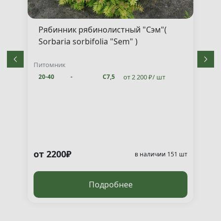
Рябинник рябинолистный "Сэм"(
Sorbaria sorbifolia "Sem" )
Питомник
от 2 200 ₽/ шт
20-40
-
С7,5
от 2200₽
т
в наличии 151 шт
Подробнее