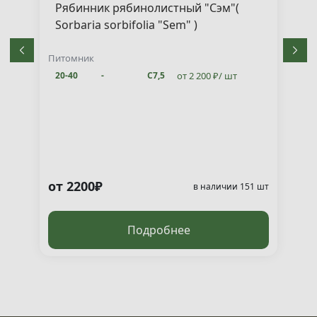
Рябинник рябинолистный "Сэм"(
Sorbaria sorbifolia "Sem" )
Питомник
от 2 200 ₽/ шт
20-40
-
С7,5
от 2200₽
т
в наличии 151 шт
Подробнее