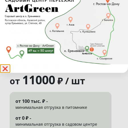
Орех грецкий
"Броадвью" (Juglans
regia "Broadview")
★
★
★
★
★
❌
11000
₽ / шт
от
от 100 тыс. ₽ -
минимальная отгрузка в питомнике
от 0 ₽ -
минимальная отгрузка в садовом центре