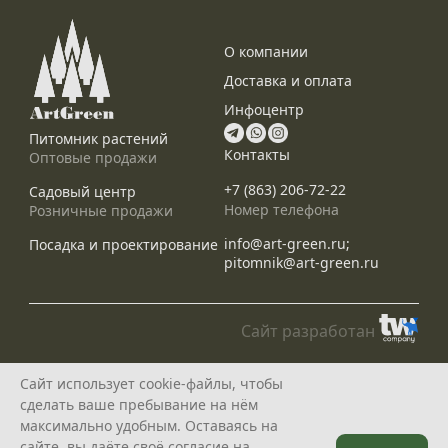
О компании
Доставка и оплата
Инфоцентр
Питомник растений
Контакты
Оптовые продажи
+7 (863) 206-72-22
Садовый центр
Номер телефона
Розничные продажи
info@art-green.ru;
Посадка и проектирование
pitomnik@art-green.ru
Сайт разработан
© ARTGREEN, 2015-2026
Сайт использует cookie-файлы, чтобы
*Данное предложение не является публичной офертой, определяемой
сделать ваше пребывание на нём
положениями статей 435, 437 Гражданского Кодекса РФ, и носит
исключительно информационный характер
максимально удобным. Оставаясь на
Политика конфедециальности
сайте, вы даёте своё согласие на