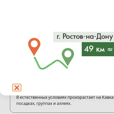
Описание
Уход
Характеристики
Вяз Кампердауни Пендула - листопадное дерево,
Кора на стволе бурого цвета, со временем поя
Листья овальные, зубчатые, темно-зеленые. Цв
Плоды крылатые орешки.
❌
Вяз Кампердауни Пендула к почве нетребовател
В естественных условиях произрастает на Кавк
посадках, группах и аллеях.