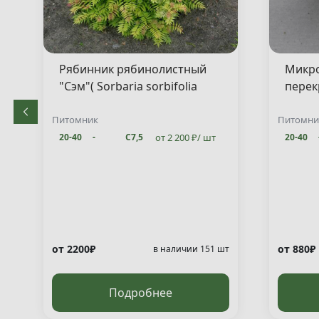
Рябинник рябинолистный
Микр
"Сэм"( Sorbaria sorbifolia
перек
"Sem" )
"Якоб
decuss
Питомник
Питомни
от 2 200 ₽/ шт
20-40
-
С7,5
20-40
от 2200₽
от 880₽
т
в наличии 151 шт
Подробнее