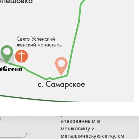
0
₽
В корзину
сумму
Условные обозначения:
BR (ОКС)
растение с голыми
корнями, открытая
корневая система, см
тичная.
RB (ЗКС)
растение с комом земли,
тенка.
упакованным в
чное.
мешковину, см
ренный.
WRB(ЗКС)
растение с комом земли,
х
упакованным в
мешковину и
металлическую сетку, см