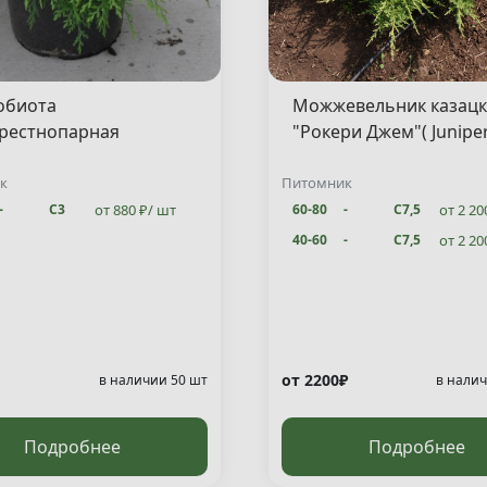
обиота
Можжевельник казац
рестнопарная
"Рокери Джем"( Junipe
сен"( Microbiota
sabina "Rockery Gem" )
ata "Jakobsen" )
к
Питомник
от 880 ₽/ шт
от 2 20
-
С3
60-80
-
С7,5
от 2 20
40-60
-
С7,5
от 2200₽
в наличии 50 шт
в налич
Подробнее
Подробнее