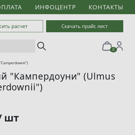
ОПЛАТА
ИНФОЦЕНТР
КОНТАКТЫ
сить расчет
Скачать прайс лист
0
"Camperdownii")
й "Кампердоуни" (Ulmus
rdownii")
/ шт