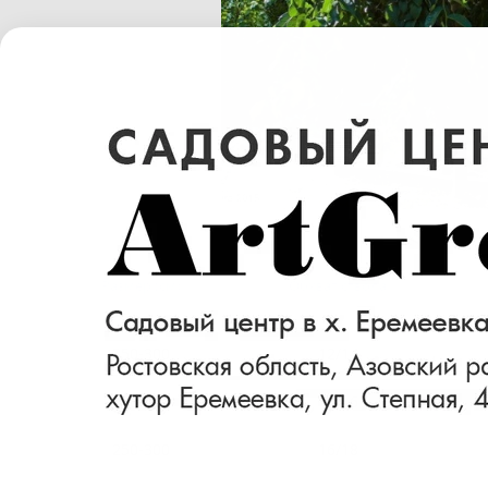
Размер (см)
Обхват ствола
250-300
12/14
250-300
14/16
250-300
16/18