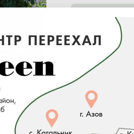
от 100 тыс. ₽ -
минимальная отгрузка в
питомнике
от 0 ₽ -
минимальная отгрузка в с
центре
Готовность
Упаковка корневой системы
Наличие
-
WRB
1 шт
-
WRB
8 шт
-
WRB
8 шт