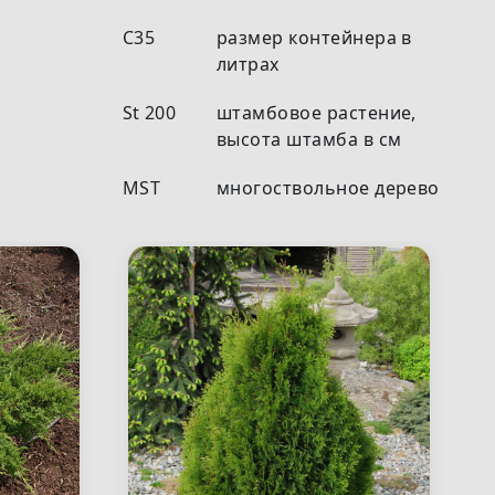
С35
размер контейнера в
литрах
St 200
штамбовое растение,
высота штамба в см
MST
многоствольное дерево