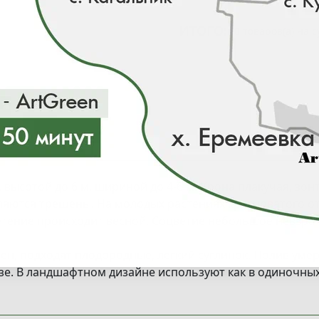
ИТОГО:
0 товаров(а) на 
 высотой до 6 м, шириной до 4-6 м. Крона плакучая, зон
вляются трещены. На молодых растениях красноватого от
етение происходит весной. Соцветие небольшое невзра
ен, подходят плодородные, легкий суглинок. Полив уме
азе. В ландшафтном дизайне используют как в одиночны