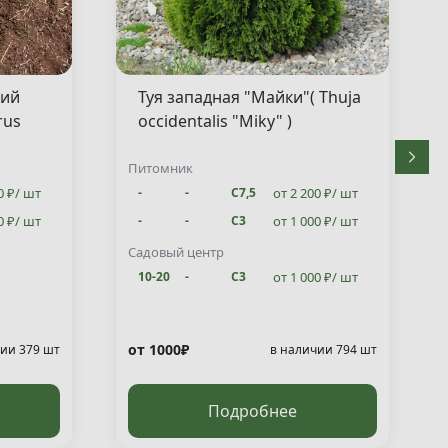
кий
Туя западная "Майки"( Thuja
rus
occidentalis "Miky" )
Питомник
0 ₽/ шт
от 2 200 ₽/ шт
-
-
С7,5
0 ₽/ шт
от 1 000 ₽/ шт
-
-
С3
от 1 000 ₽/ шт
10-20
-
С3
Садовый центр
от 1 000 ₽/ шт
10-20
-
С3
от 1000₽
ии 379 шт
в наличии 794 шт
Подробнее