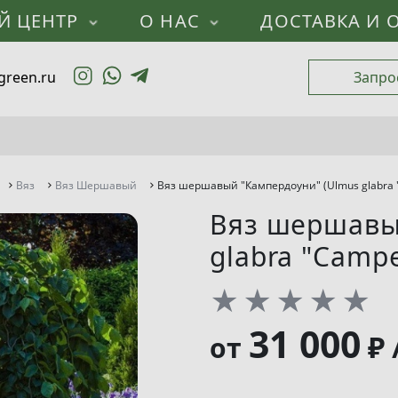
Й ЦЕНТР
О НАС
ДОСТАВКА И 
green.ru
Запро
Вяз
Вяз Шершавый
Вяз шершавый "Кампердоуни" (Ulmus glabra 
Вяз шершавы
glabra "Campe
★
★
★
★
★
31 000
₽ 
от