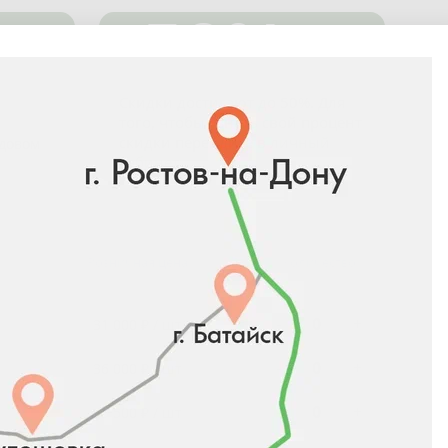
-50%
Скидки достигают до 50%. Для
того, чтобы узнать свой процент
скидки перейдите в
личный
адовом
кабинет
.
Розничная цена
Количество
-
+
31 000 ₽ / шт
-
+
36 000 ₽ / шт
-
+
45 500 ₽ / шт