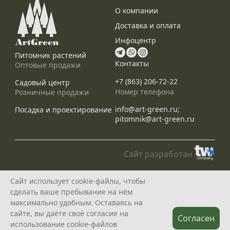
О компании
Доставка и оплата
Инфоцентр
Питомник растений
Контакты
Оптовые продажи
+7 (863) 206-72-22
Садовый центр
Номер телефона
Розничные продажи
info@art-green.ru;
Посадка и проектирование
pitomnik@art-green.ru
Сайт разработан
© ARTGREEN, 2015-2026
Сайт использует cookie-файлы, чтобы
*Данное предложение не является публичной офертой, определяемой
сделать ваше пребывание на нём
положениями статей 435, 437 Гражданского Кодекса РФ, и носит
исключительно информационный характер
максимально удобным. Оставаясь на
Политика конфедециальности
сайте, вы даёте своё согласие на
Согласен
использование cookie-файлов