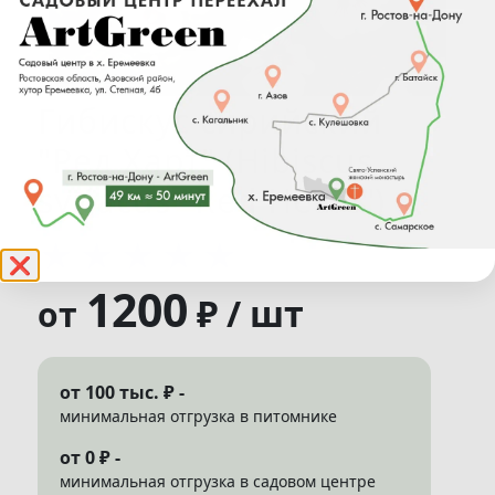
Гибискус сирийский
"Ред Харт" (Hibiscus
syriacus "Red Heart")
★
★
★
★
★
❌
1200
₽ / шт
от
от 100 тыс. ₽ -
минимальная отгрузка в питомнике
от 0 ₽ -
минимальная отгрузка в садовом центре