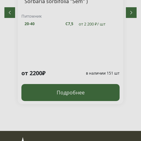
Sorbaria sorbifolia "Sem" )
Питомник
от 2 200 ₽/ шт
20-40
С7,5
от 2200₽
т
в наличии 151 шт
Подробнее