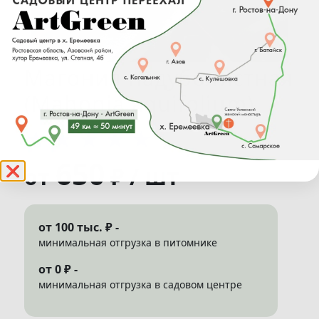
Магония падуболистная
(Mahonia aquifolium)
★
★
★
★
★
650
₽ / шт
от
❌
от 100 тыс. ₽ -
минимальная отгрузка в питомнике
от 0 ₽ -
минимальная отгрузка в садовом центре