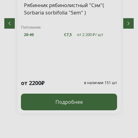
Рябинник рябинолистный "Сэм"(
Sorbaria sorbifolia "Sem" )
Питомник
от 2 200 ₽/ шт
20-40
С7,5
от 2200₽
т
в наличии 151 шт
Подробнее