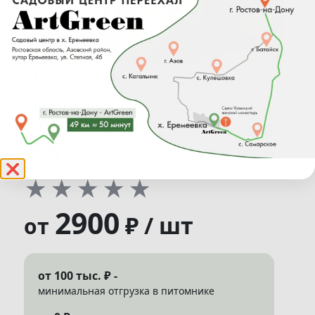
Парротия персидская
"Персиан Спаер"
(Parrotia persica "Persian
spire")
❌
★
★
★
★
★
2900
₽ / шт
от
от 100 тыс. ₽ -
минимальная отгрузка в питомнике