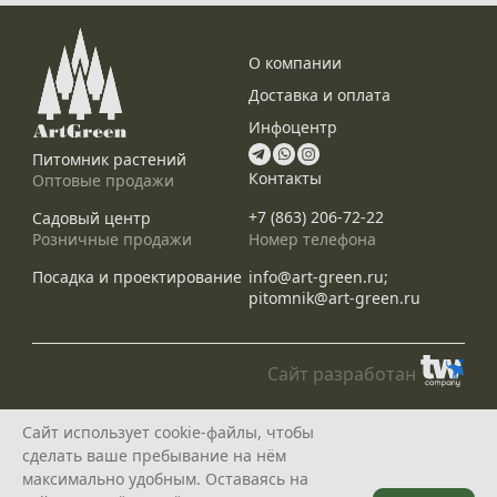
О компании
Доставка и оплата
Инфоцентр
Питомник растений
Контакты
Оптовые продажи
+7 (863) 206-72-22
Садовый центр
Номер телефона
Розничные продажи
info@art-green.ru;
Посадка и проектирование
pitomnik@art-green.ru
Сайт разработан
© ARTGREEN, 2015-2026
Сайт использует cookie-файлы, чтобы
*Данное предложение не является публичной офертой, определяемой
сделать ваше пребывание на нём
положениями статей 435, 437 Гражданского Кодекса РФ, и носит
исключительно информационный характер
максимально удобным. Оставаясь на