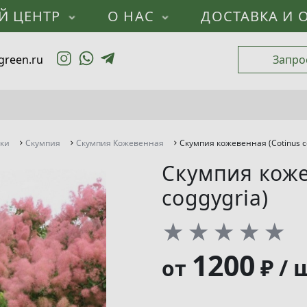
Й ЦЕНТР
О НАС
ДОСТАВКА И 
green.ru
Запро
ики
Скумпия
Скумпия Кожевенная
Скумпия кожевенная (Cotinus c
Скумпия коже
coggygria)
★
★
★
★
★
1200
₽ / 
от