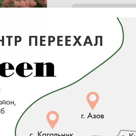
от 100 тыс. ₽ -
минимальная отгрузка в
питомнике
от 0 ₽ -
минимальная отгрузка в с
центре
Загрузка...
Наличие
ИТОГО:
0 товаров(а) на 