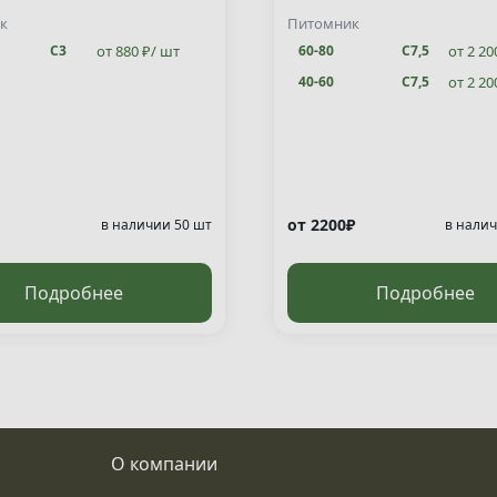
ata "Jakobsen" )
к
Питомник
от 880 ₽/ шт
от 2 20
С3
60-80
С7,5
от 2 20
40-60
С7,5
от 2200₽
в наличии 50 шт
в налич
Подробнее
Подробнее
О компании