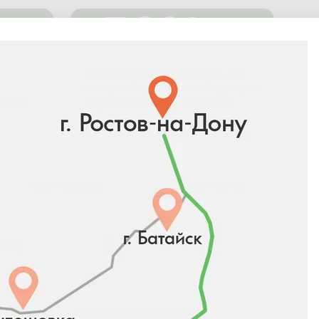
-50%
Скидки достигают до 50%. Для
того, чтобы узнать свой процент
скидки перейдите в
личный
адовом
кабинет
.
Розничная цена
Количество
0
₽
В корзину
сумму
Условные обозначения: