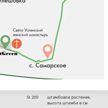
BR (ОКС)
растение с голыми
корнями, открытая
корневая система, см
RB (ЗКС)
растение с комом земли,
упакованным в
мешковину, см
WRB(ЗКС)
растение с комом земли,
упакованным в
мешковину и
металлическую сетку, см
С35
размер контейнера в
литрах
St 200
штамбовое растение,
высота штамба в см