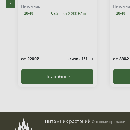
decuss
Питомник
Питомни
от 2 200 ₽/ шт
20-40
С7,5
20-40
от 2200₽
от 880₽
т
в наличии 151 шт
Подробнее
Питомник растений
Оптовые продажи