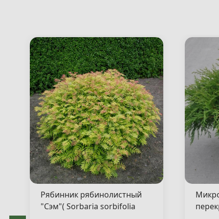
Рябинник рябинолистный
Микр
"Сэм"( Sorbaria sorbifolia
перек
"Sem" )
"Якоб