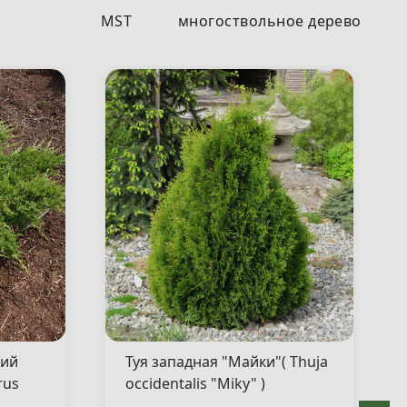
MST
многоствольное дерево
кий
Туя западная "Майки"( Thuja
rus
occidentalis "Miky" )