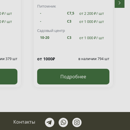
Питомник
0 ₽/ шт
от 2 200 ₽/ шт
-
С7,5
0 ₽/ шт
от 1 000 ₽/ шт
-
С3
от 1 000 ₽/ шт
10-20
С3
Садовый центр
от 1 000 ₽/ шт
10-20
С3
от 1000₽
ии 379 шт
в наличии 794 шт
Подробнее
Контакты