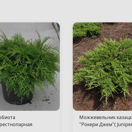
обиота
Можжевельник казац
рестнопарная
"Рокери Джем"( Junipe
сен"( Microbiota
sabina "Rockery Gem" )